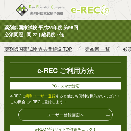
薬剤師国
薬剤師国家試験 平成25年度 第98回
必須問題 | 問 22 | 難易度 : 低
薬剤師国家試験 過去問解説 TOP
第98回 一覧
必須
e-REC ご利用方法
PC・スマホ対応
e-RECに
簡単ユーザー登録
すると他にも便利な機能がいっぱい！
この機会にe-RECに登録しよう！
ユーザー登録画面へ
e-REC 特設サイトで詳細チェック！