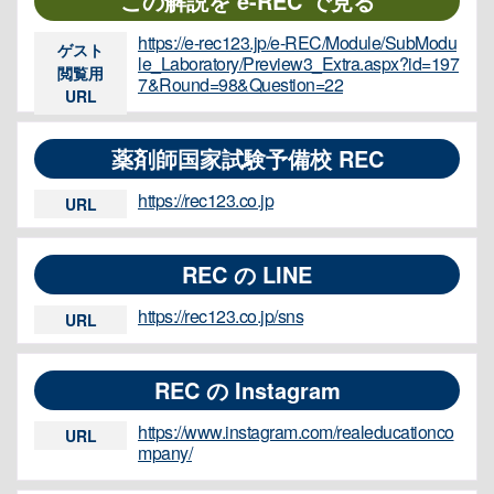
この解説を e-REC で見る
https://e-rec123.jp/e-REC/Module/SubModu
ゲスト
le_Laboratory/Preview3_Extra.aspx?id=197
閲覧用
7&Round=98&Question=22
URL
薬剤師国家試験予備校 REC
https://rec123.co.jp
URL
REC の LINE
https://rec123.co.jp/sns
URL
REC の Instagram
https://www.instagram.com/realeducationco
URL
mpany/