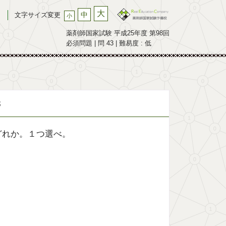
大
中
文字サイズ変更
小
薬剤師国家試験 平成25年度 第98回
必須問題 | 問 43 | 難易度 : 低
3
どれか。１つ選べ。