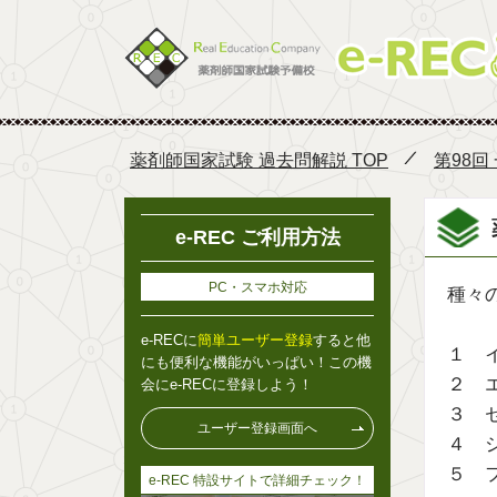
薬剤師国家試験 過去問解説 TOP
第98回
e-REC ご利用方法
PC・スマホ対応
種々
e-RECに
簡単ユーザー登録
すると他
１ 
にも便利な機能がいっぱい！この機
２ 
会にe-RECに登録しよう！
３ 
ユーザー登録画面へ
４ 
５ 
e-REC 特設サイトで詳細チェック！