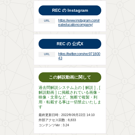
REC の Instagram
https://www.instagram.com/r
URL
ealeducationcompany/
REC の 公式X
https://twitter.com/rec971800
URL
43
この解説動画に関して
過去問解説システム上の [ 解説 ] , [
解説動画 ] に掲載されている画像・
映像・文章など、無断で複製・利
用・転載する事は一切禁止いたしま
す
最終更新日時 : 2022年09月22日 14:10
外部アクセス回数 :
8,833
コンテンツVer : 3.24