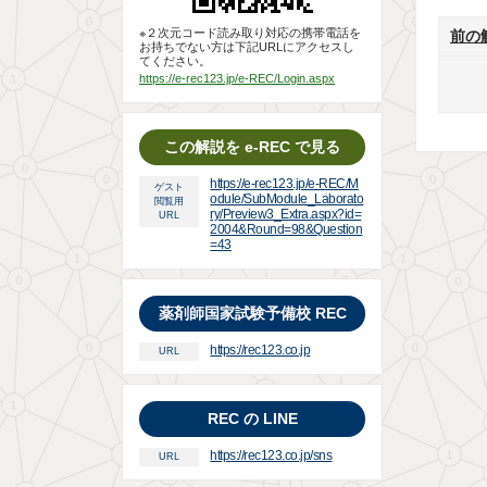
※２次元コード読み取り対応の携帯電話を
前の
お持ちでない方は下記URLにアクセスし
てください。
https://e-rec123.jp/e-REC/Login.aspx
この解説を e-REC で見る
https://e-rec123.jp/e-REC/M
ゲスト
odule/SubModule_Laborato
閲覧用
ry/Preview3_Extra.aspx?id=
URL
2004&Round=98&Question
=43
薬剤師国家試験予備校 REC
https://rec123.co.jp
URL
REC の LINE
https://rec123.co.jp/sns
URL