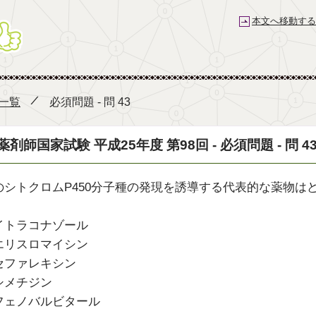
本文へ移動する
薬剤師国家試験予備校 e-REC
 一覧
必須問題 - 問 43
薬剤師国家試験 平成25年度 第98回 - 必須問題 - 問 4
のシトクロムP450分子種の発現を誘導する代表的な薬物は
イトラコナゾール
エリスロマイシン
セファレキシン
シメチジン
フェノバルビタール