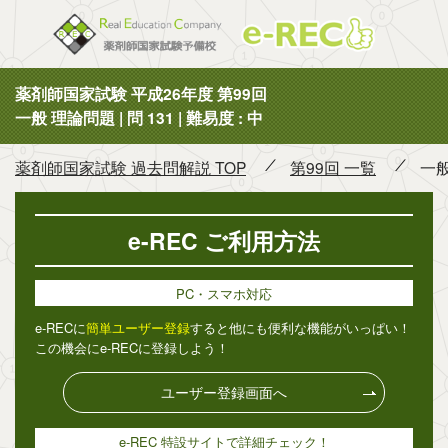
薬剤師国
薬剤師国家試験 平成26年度 第99回
一般 理論問題 | 問 131 | 難易度 : 中
薬剤師国家試験 過去問解説 TOP
第99回 一覧
一般
e-REC ご利用方法
PC・スマホ対応
e-RECに
簡単ユーザー登録
すると他にも便利な機能がいっぱい！
この機会にe-RECに登録しよう！
ユーザー登録画面へ
e-REC 特設サイトで詳細チェック！