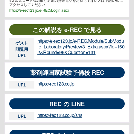
※２次元コード読み取り対応の携帯電話をお持ちでない方は下記URLに
アクセスしてください。
https://e-rec123.jp/e-REC/Login.aspx
この解説を e-REC で見る
https://e-rec123.jp/e-REC/Module/SubModu
ゲスト
le_Laboratory/Preview3_Extra.aspx?id=160
閲覧用
2&Round=99&Question=131
URL
薬剤師国家試験予備校 REC
https://rec123.co.jp
URL
REC の LINE
https://rec123.co.jp/sns
URL