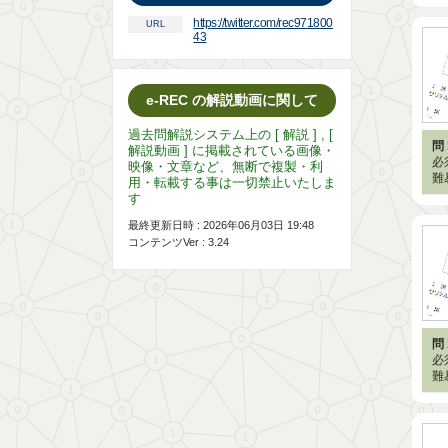
https://twitter.com/rec971800
URL
43
e-REC の解説動画に関して
過去問解説システム上の [ 解説 ] , [
問 
解説動画 ] に掲載されている画像・
必
映像・文章など、無断で複製・利
難
用・転載する事は一切禁止いたしま
す
最終更新日時 : 2026年06月03日 19:48
コンテンツVer : 3.24
問 
必
難