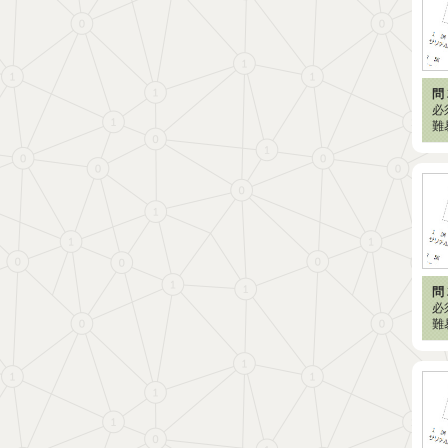
問 
必
難
問 
必
難