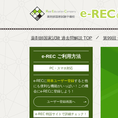
薬剤師国家試験 過去問解説 TOP
第99回
e-REC ご利用方法
PC・スマホ対応
e-RECに
簡単ユーザー登録
すると他
にも便利な機能がいっぱい！この機
会にe-RECに登録しよう！
ユーザー登録画面へ
e-REC 特設サイトで詳細チェック！