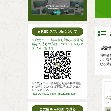
e-REC スマホ版について
２次元コード読み取り対応の携帯電
話をお持ちの方は下のコードからア
統計
クセスできます。
出願者数
ここ数
なる受
※２次元コード読み取り対応の携帯電話
をお持ちでない方は下記URLにアクセス
してください。
https://e-rec123.jp/e-REC/Login.aspx
この回を e-REC で見る
問 