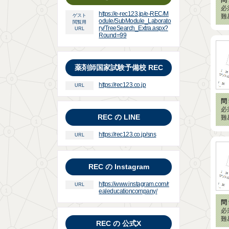
必
https://e-rec123.jp/e-REC/M
難
ゲスト
odule/SubModule_Laborato
閲覧用
ry/TreeSearch_Extra.aspx?
URL
Round=99
薬剤師国家試験予備校 REC
https://rec123.co.jp
URL
問 
必
REC の LINE
難
https://rec123.co.jp/sns
URL
REC の Instagram
https://www.instagram.com/r
URL
ealeducationcompany/
問 
必
難
REC の 公式X