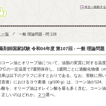
本文へ移動する
薬剤師国家試験予備校 e-REC
回 一覧
一般 理論問題 - 問 128
薬剤師国家試験 令和04年度 第107回 - 一般 理論問題 - 
のコーン油とオリーブ油について、油脂の変質に対する温度
0℃の一定温度で7週間保存し、1週間ごとに過酸化物価（me
結果は以下のグラフに示すとおりである。なお、実験に用い
封直後）におけるヨウ素価（g/100 g）は、コーン油が12
ル酸を、オリーブ油はオレイン酸を最も多く含む。コーン油
、正しいのはどれか。
２つ
選べ。