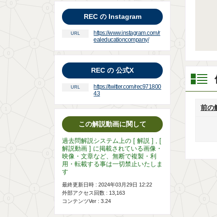
REC の Instagram
https://www.instagram.com/r
URL
ealeducationcompany/
REC の 公式X
https://twitter.com/rec971800
URL
43
前の
この解説動画に関して
過去問解説システム上の [ 解説 ] , [
解説動画 ] に掲載されている画像・
映像・文章など、無断で複製・利
用・転載する事は一切禁止いたしま
す
最終更新日時 : 2024年03月29日 12:22
外部アクセス回数 :
13,163
コンテンツVer : 3.24