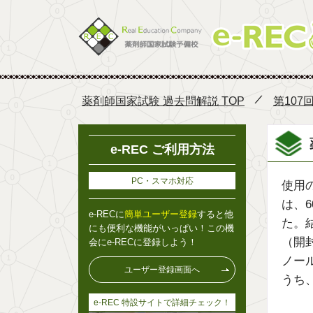
薬剤師国家試験 過去問解説 TOP
第107
e-REC ご利用方法
PC・スマホ対応
使用
は、6
e-RECに
簡単ユーザー登録
すると他
た。
にも便利な機能がいっぱい！この機
（開
会にe-RECに登録しよう！
ノー
ユーザー登録画面へ
うち
e-REC 特設サイトで詳細チェック！