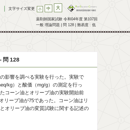
大
中
文字サイズ変更
小
薬剤師国家試験 令和04年度 第107回
一般 理論問題 | 問 128 | 難易度 : 低
問 128
の影響を調べる実験を行った。実験で
q/kg）と酸価（mg/g）の測定を行っ
たコーン油とオリーブ油の実験開始前
4、オリーブ油が75であった。コーン油はリ
とオリーブ油の変質試験に関する記述の