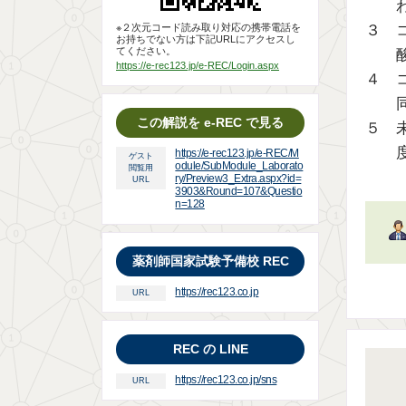
３ 
※２次元コード読み取り対応の携帯電話を
お持ちでない方は下記URLにアクセスし
てください。
https://e-rec123.jp/e-REC/Login.aspx
４ 
この解説を e-REC で見る
５ 
https://e-rec123.jp/e-REC/M
ゲスト
odule/SubModule_Laborato
閲覧用
ry/Preview3_Extra.aspx?id=
URL
3903&Round=107&Questio
n=128
薬剤師国家試験予備校 REC
https://rec123.co.jp
URL
REC の LINE
https://rec123.co.jp/sns
URL