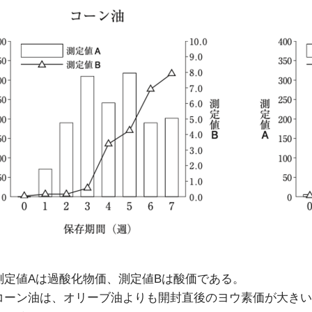
測定値Aは過酸化物価、測定値Bは酸価である。
コーン油は、オリーブ油よりも開封直後のヨウ素価が大きい