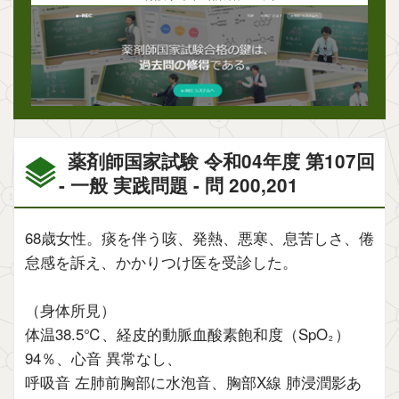
薬剤師国家試験 令和04年度 第107回
- 一般 実践問題 - 問 200,201
68歳女性。痰を伴う咳、発熱、悪寒、息苦しさ、倦
怠感を訴え、かかりつけ医を受診した。
（身体所見）
体温38.5℃、経皮的動脈血酸素飽和度（SpO
）
2
94％、心音 異常なし、
呼吸音 左肺前胸部に水泡音、胸部X線 肺浸潤影あ