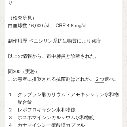
り
（検査所見）
白血球数 16,000 /
µ
L、CRP 4.8 mg/dL
副作用歴 ペニシリン系抗生物質により発疹
以上の情報から、市中肺炎と診断された。
問200（実務）
この患者に推奨される抗菌剤はどれか。
２つ
選べ。
１ クラブラン酸カリウム・アモキシシリン水和物
配合錠
２ レボフロキサシン水和物錠
３ ホスホマイシンカルシウム水和物錠
４ カナマイシン一硫酸塩カプセル