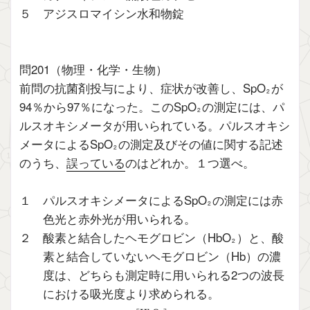
５ アジスロマイシン水和物錠
問201（物理・化学・生物）
前問の抗菌剤投与により、症状が改善し、SpO
が
2
94％から97％になった。このSpO
の測定には、パ
2
ルスオキシメータが用いられている。パルスオキシ
メータによるSpO
の測定及びその値に関する記述
2
のうち、
誤っている
のはどれか。１つ選べ。
１ パルスオキシメータによるSpO
の測定には赤
2
色光と赤外光が用いられる。
２ 酸素と結合したヘモグロビン（HbO
）と、酸
2
素と結合していないヘモグロビン（Hb）の濃
度は、どちらも測定時に用いられる2つの波長
における吸光度より求められる。