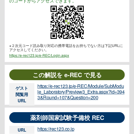
のコードからアクセスできます。
※２次元コード読み取り対応の携帯電話をお持ちでない方は下記URLに
アクセスしてください。
https://e-rec123.jp/e-REC/Login.aspx
この解説を e-REC で見る
https://e-rec123.jp/e-REC/Module/SubModu
ゲスト
le_Laboratory/Preview3_Extra.aspx?id=394
閲覧用
3&Round=107&Question=200
URL
薬剤師国家試験予備校 REC
https://rec123.co.jp
URL