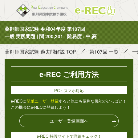
薬剤師国
薬剤師国家試験 令和04年度 第107回
一般 実践問題 | 問 200,201 | 難易度 : 中,高
薬剤師国家試験 過去問解説 TOP
第107回 一覧
一
e-REC ご利用方法
PC・スマホ対応
e-RECに
簡単ユーザー登録
すると他にも便利な機能がいっぱい！
この機会にe-RECに登録しよう！
ユーザー登録画面へ
e-REC 特設サイトで詳細チェック！