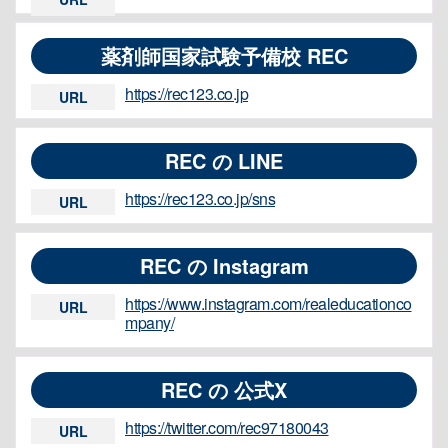
薬剤師国家試験予備校 REC
https://rec123.co.jp
URL
REC の LINE
https://rec123.co.jp/sns
URL
REC の Instagram
https://www.instagram.com/realeducationco
URL
mpany/
REC の 公式X
https://twitter.com/rec97180043
URL