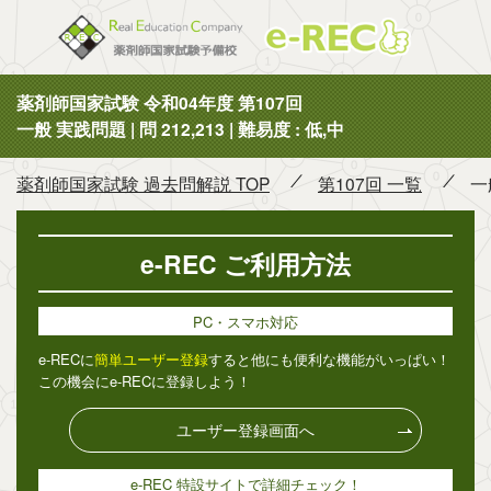
薬剤師国
薬剤師国家試験 令和04年度 第107回
一般 実践問題 | 問 212,213 | 難易度 : 低,中
薬剤師国家試験 過去問解説 TOP
第107回 一覧
一
e-REC ご利用方法
PC・スマホ対応
e-RECに
簡単ユーザー登録
すると他にも便利な機能がいっぱい！
この機会にe-RECに登録しよう！
ユーザー登録画面へ
e-REC 特設サイトで詳細チェック！